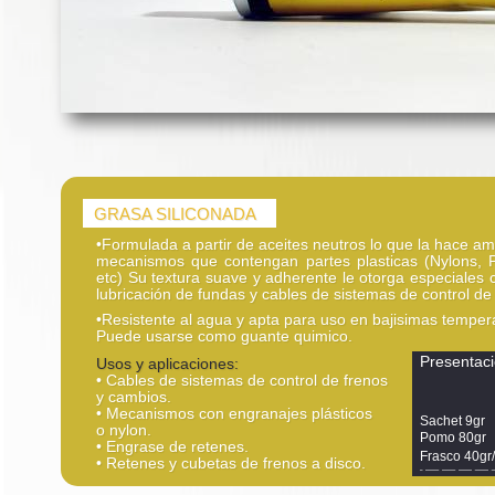
GRASA SILICONADA
•Formulada a partir de aceites neutros lo que la hace a
mecanismos que contengan partes plasticas (Nylons, Po
etc) Su textura suave y adherente le otorga especiales c
lubricación de fundas y cables de sistemas de control de
•Resistente al agua y apta para uso en bajisimas temper
Puede usarse como guante quimico.
Presentac
Usos y aplicaciones:
• Cables de sistemas de control de frenos
y cambios.
• Mecanismos con engranajes plásticos
Sachet 9gr
o nylon.
Pomo 80gr
• Engrase de retenes.
Frasco 40gr
• Retenes y cubetas de frenos a disco.