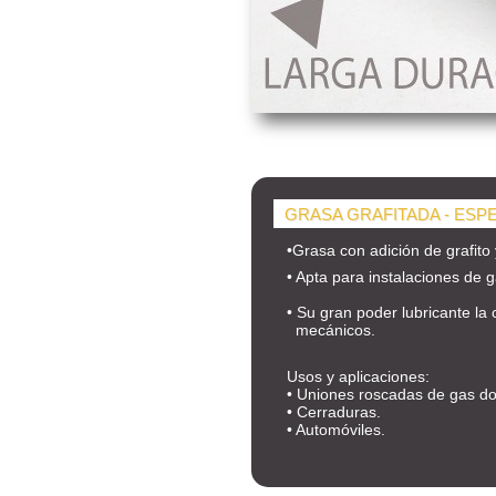
GRASA GRAFITADA - ESP
•Grasa con adición de grafito 
•
Apta para instalaciones de g
• Su gran poder lubricante la 
mecánicos.
Usos y aplicaciones:
• Uniones roscadas de gas dom
• Cerraduras.
• Automóviles.