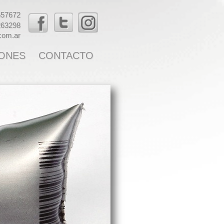
657672
263298
.com.ar
ONES
CONTACTO