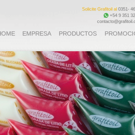
Solicite Grafitoil al
0351- 4
+54 9 351 3
contacto@grafitoil
HOME
EMPRESA
PRODUCTOS
PROMOCI