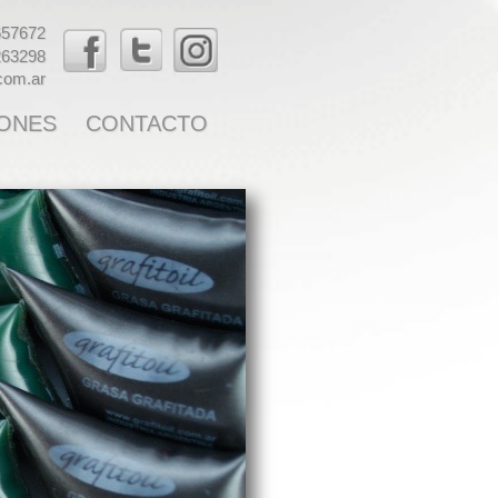
657672
263298
.com.ar
ONES
CONTACTO